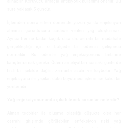
alınabilir. Koruyucu amaçla antibiyotik kullanımı önerilir. Bu
süre yaklaşık 5 gündür.
İşlemden sonra erken dönemde yüzün ya da enjeksiyon
alanının görüntüsünü sadece verilen yağ oluşturmaz.
Ayrıca her ne kadar küçük olsa da, cerrahi bir müdahale
gerçekleştiği için o bölgede bir ödemin gelişmesi
normaldir. Bu ödemle yağ enjeksiyonunu birbirine
karıştırmamak gerekir. Ödem ameliyattan sonraki günlerde
hızlı bir şekilde dağılır, zamanla azalır ve kaybolur. Yağ
enjeksiyonu ile yapılan doku büyütmesi işlemi ise kalıcı bir
yöntemdir.
Yağ enjeksiyonununda çıkabilecek sorunlar nelerdir?
Alınan tedbirler ile oluşma olasılığı düşükte olsa her
cerrahi girişimde görülebilen enfeksiyon riski yağ