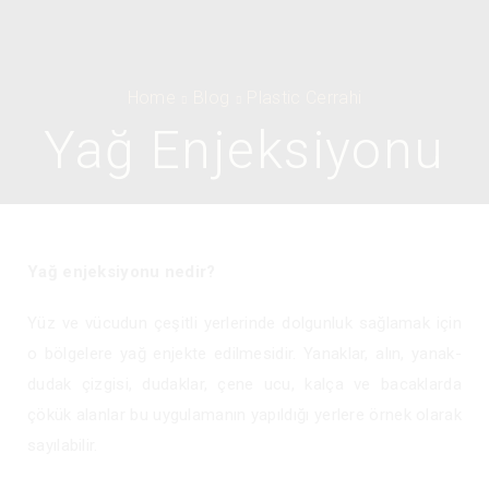
Home
Blog
Plastic Cerrahi
Yağ Enjeksiyonu
Yağ enjeksiyonu nedir?
Yüz ve vücudun çeşitli yerlerinde dolgunluk sağlamak için
o bölgelere yağ enjekte edilmesidir. Yanaklar, alın, yanak-
dudak çizgisi, dudaklar, çene ucu, kalça ve bacaklarda
çökük alanlar bu uygulamanın yapıldığı yerlere örnek olarak
sayılabilir.