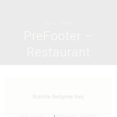
Home
Block
PreFooter –
Restaurant
Bizimle İletişime Geç
ASEL PLAZA 15 Temmuz Mah. Gülbahar