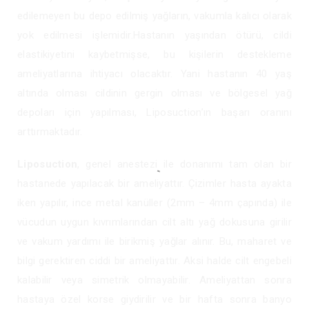
edilemeyen bu depo edilmiş yağların, vakumla kalıcı olarak
yok edilmesi işlemidir.Hastanın yaşından ötürü, cildi
elastikiyetini kaybetmişse, bu kişilerin destekleme
ameliyatlarına ihtiyacı olacaktır. Yani hastanın 40 yaş
altında olması cildinin gergin olması ve bölgesel yağ
depoları için yapılması, Liposuction’ın başarı oranını
arttırmaktadır.
Liposuction
, genel anestezi ile donanımı tam olan bir
hastanede yapılacak bir ameliyattır. Çizimler hasta ayakta
iken yapılır, ince metal kanüller (2mm – 4mm çapında) ile
vücudun uygun kıvrımlarından cilt altı yağ dokusuna girilir
ve vakum yardımı ile birikmiş yağlar alınır. Bu, maharet ve
bilgi gerektiren ciddi bir ameliyattır. Aksi halde cilt engebeli
kalabilir veya simetrik olmayabilir. Ameliyattan sonra
hastaya özel korse giydirilir ve bir hafta sonra banyo