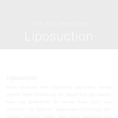
Home
Blog
Plastic Cerrahi
Liposuction
Liposuction
İnsan vücudunun belli bölgelerinde yağ birikimi olacağı
genetik olarak kodlanmıştır. Bu bölgelerdeki yağ depoları
kalıcı yağ birikimleridir. Bu depolar hiçbir diyet veya
egzersizle yok edilemez.
Liposuction
(Liposakşın diye
okunur) ameliyatı, hiçbir diyet veya egzersizle yok