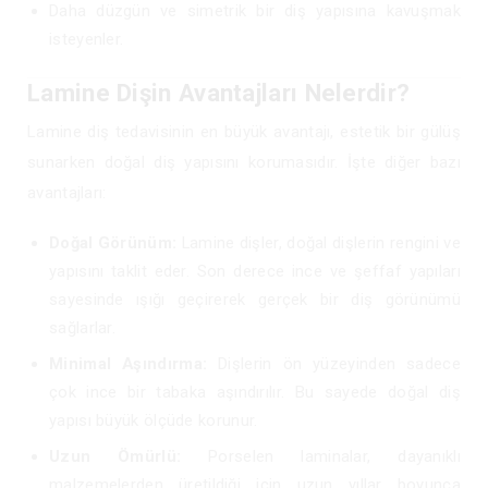
Daha düzgün ve simetrik bir diş yapısına kavuşmak
isteyenler.
Lamine Dişin Avantajları Nelerdir?
Lamine diş tedavisinin en büyük avantajı, estetik bir gülüş
sunarken doğal diş yapısını korumasıdır. İşte diğer bazı
avantajları:
Doğal Görünüm:
Lamine dişler, doğal dişlerin rengini ve
yapısını taklit eder. Son derece ince ve şeffaf yapıları
sayesinde ışığı geçirerek gerçek bir diş görünümü
sağlarlar.
Minimal Aşındırma:
Dişlerin ön yüzeyinden sadece
çok ince bir tabaka aşındırılır. Bu sayede doğal diş
yapısı büyük ölçüde korunur.
Uzun Ömürlü:
Porselen laminalar, dayanıklı
malzemelerden üretildiği için uzun yıllar boyunca