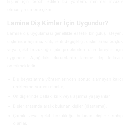
kişiler için tercih edilen bu yöntem, minimal invaziv
olmasıyla da öne çıkar.
Lamine Diş Kimler İçin Uygundur?
Lamine diş uygulaması genellikle estetik bir gülüş isteyen,
dişlerinde aşınma, kırık, renk değişikliği, dişler arası boşluk
veya şekil bozukluğu gibi problemleri olan bireyler için
uygundur. Aşağıdaki durumlarda lamine diş tedavisi
önerilmektedir:
Diş beyazlatma yöntemlerinden sonuç alamayan kalıcı
renklenme sorunu olanlar,
Ön dişlerinde çatlak, kırık veya aşınma yaşayanlar,
Dişler arasında aralık bulunan kişiler (diastema),
Çarpık veya şekil bozukluğu bulunan dişlere sahip
olanlar,