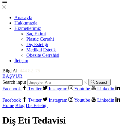
Anasayfa
Hakkımızda
Hizmetlerimiz
Saç Ekimi
Plastic Cerrahi
Diş Estetiği
Medikal Estetik
Obezite Cerrahisi
İletişim
Bilgi Al:
444 82 75
BAŞVUR
Search input
Search
Facebook
Twitter
Instagram
Youtube
Linkedin
Facebook
Twitter
Instagram
Youtube
Linkedin
Home
Blog
Diş Estetiği
Diş Eti Tedavisi