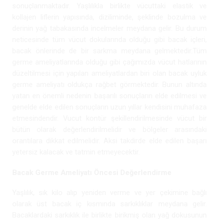
sonuçlanmaktadır. Yaşlılıkla birlikte vücuttaki elastik ve
kollajen liflerin yapısında, diziliminde, şeklinde bozulma ve
derinin yağ tabakasında incelmeler meydana gelir. Bu durum
neticesinde tüm vücut dokularında olduğu gibi bacak içleri,
bacak önlerinde de bir sarkma meydana gelmektedir.Tüm
germe ameliyatlarında olduğu gibi çağımızda vücut hatlarının
düzeltilmesi için yapılan ameliyatlardan biri olan bacak uyluk
germe ameliyatı oldukça rağbet görmektedir. Bunun altında
yatan en önemli nedenin başarılı sonuçların elde edilmesi ve
genelde elde edilen sonuçların uzun yıllar kendisini muhafaza
etmesindendir. Vucut kontür şekillendirilmesinde vücut bir
bütün olarak değerlendirilmelidir ve bölgeler arasındaki
orantılara dikkat edilmelidir. Aksi takdirde elde edilen başarı
yetersiz kalacak ve tatmin etmeyecektir.
Bacak Germe Ameliyatı Öncesi Değerlendirme
Yaşlılık, sık kilo alıp yeniden verme ve yer çekimine bağlı
olarak üst bacak iç kısmında sarkıklıklar meydana gelir.
Bacaklardaki sarkıklık ile birlikte birikmiş olan yağ dokusunun