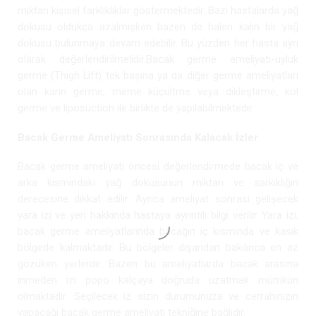
miktarı kişisel farklıklıklar göstermektedir. Bazı hastalarda yağ
dokusu oldukça azalmışken bazen de halen kalın bir yağ
dokusu bulunmaya devam edebilir. Bu yüzden her hasta ayrı
olarak değerlendirilmelidir.Bacak germe ameliyatı-uyluk
germe (Thigh Lift) tek başına ya da diğer germe ameliyatları
olan karın germe, meme küçültme veya dikleştirme, kol
germe ve liposuction ile birlikte de yapılabilmektedir.
Bacak Germe Ameliyatı Sonrasında Kalacak İzler
Bacak germe ameliyatı öncesi değerlendirmede bacak iç ve
arka kısmındaki yağ dokusunun miktarı ve sarkıklığın
derecesine dikkat edilir. Ayrıca ameliyat sonrası gelişecek
yara izi ve yeri hakkında hastaya ayrıntılı bilgi verilir. Yara izi,
bacak germe ameliyatlarında bacağın iç kısmında ve kasık
bölgede kalmaktadır. Bu bölgeler dışarıdan bakılınca en az
gözüken yerlerdir. Bazen bu ameliyatlarda bacak arasına
inmeden izi popo kalçaya doğruda uzatmak mümkün
olmaktadır. Seçilecek iz sizin durumunuza ve cerrahınızın
yapacağı bacak germe ameliyatı tekniğine bağlıdır.