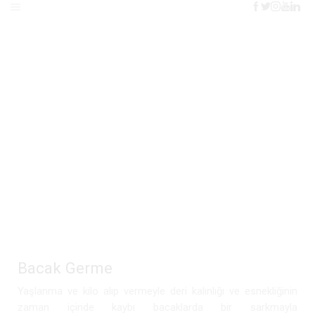
Home
Blog
Plastic Cerrahi
BACAK GERME
Bacak Germe
Yaşlanma ve kilo alıp vermeyle deri kalınlığı ve esnekliğinin
zaman içinde kaybı bacaklarda bir sarkmayla