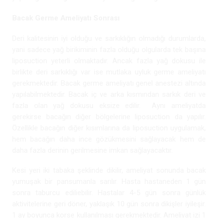
Bacak Germe Ameliyatı Sonrası
Deri kalitesinin iyi olduğu ve sarkıklığın olmadığı durumlarda,
yani sadece yağ birikiminin fazla olduğu olgularda tek başına
liposuction yeterli olmaktadır. Ancak fazla yağ dokusu ile
birlikte deri sarkıklığı var ise mutlaka uyluk germe ameliyatı
gerekmektedir. Bacak germe ameliyatı genel anestezi altında
yapılabilmektedir. Bacak iç ve arka kısmından sarkık deri ve
fazla olan yağ dokusu eksize edilir. Aynı ameliyatda
gerekirse bacağın diğer bölgelerine liposuction da yapılır.
Özellikle bacağın diğer kısımlarına da liposuction uygulamak,
hem bacağın daha ince gözükmesini sağlayacak hem de
daha fazla derinin gerilmesine imkan sağlayacaktır.
Kesi yeri iki tabaka şeklinde dikilir, ameliyat sonunda bacak
yumuşak bir pansumanla sarılır. Hasta hastaneden 1 gün
sonra taburcu ediliebilir. Hastalar 4-5 gün sonra günlük
aktivitelerine geri döner, yaklaşık 10 gün sonra dikişler iyileşir.
1 ay boyunca korse kullanılması gerekmektedir. Ameliyat izi 1